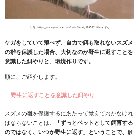
出典：
https://www.photo-ac.com/main/detail/378541?title=すずめ
ケガをしていて飛べず、自力で餌も取れないスズメ
の雛を保護した場合、大切なのが野生に返すことを
意識した餌やりと、環境作りです。
順に、ご紹介します。
野生に返すことを意識した餌やり
スズメの雛を保護するにあたって覚えておかなけれ
ばならないことは、
「ずっとペットとして飼育する
のではなく、いつか野生に返す」ということ
で、
雛