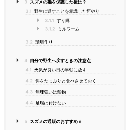
3
スズメの雛を保護した後は？
3.1
野生に返すことを意識した餌やり
3.1.1
すり餌
3.1.2
ミルワーム
3.2
環境作り
4
自分で野生へ戻すときの注意点
4.1
天気が良い日の早朝に放す
4.2
餌をたっぷりと食べさせておく
4.3
無理強いは禁物
4.4
足環は付けない
5
スズメの通販のおすすめ☆