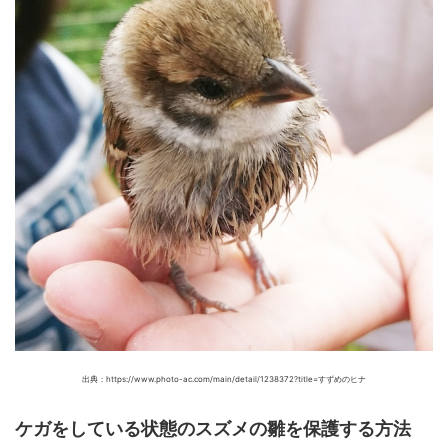
出典：https://www.photo-ac.com/main/detail/1238372?title=すずめのヒナ
ケガをしている状態のスズメの雛を保護する方法