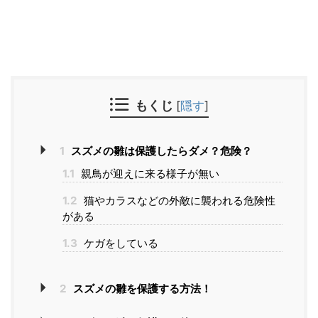
もくじ
[
隠す
]
1
スズメの雛は保護したらダメ？危険？
1.1
親鳥が迎えに来る様子が無い
1.2
猫やカラスなどの外敵に襲われる危険性
がある
1.3
ケガをしている
2
スズメの雛を保護する方法！