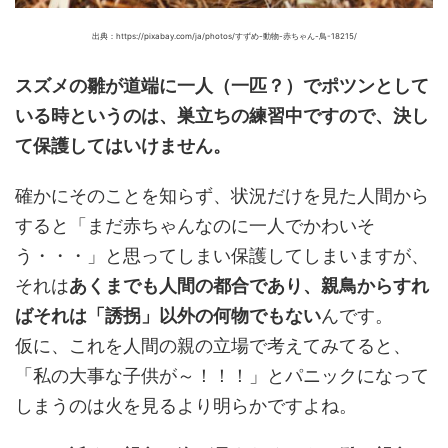
出典：https://pixabay.com/ja/photos/すずめ-動物-赤ちゃん-鳥-18215/
スズメの雛が道端に一人（一匹？）でポツンとして
いる時というのは、巣立ちの練習中ですので、決し
て保護してはいけません。
確かにそのことを知らず、状況だけを見た人間から
すると「まだ赤ちゃんなのに一人でかわいそ
う・・・」と思ってしまい保護してしまいますが、
それは
あくまでも人間の都合であり、親鳥からすれ
ばそれは「誘拐」以外の何物でもない
んです。
仮に、これを人間の親の立場で考えてみてると、
「私の大事な子供が～！！！」とパニックになって
しまうのは火を見るより明らかですよね。