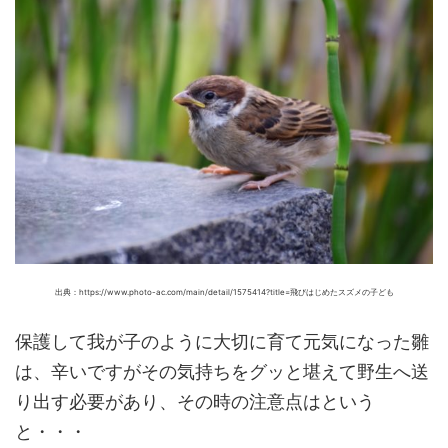
出典：https://www.photo-ac.com/main/detail/1575414?title=飛びはじめたスズメの子ども
保護して我が子のように大切に育て元気になった雛
は、辛いですがその気持ちをグッと堪えて野生へ送
り出す必要があり、その時の注意点はという
と・・・