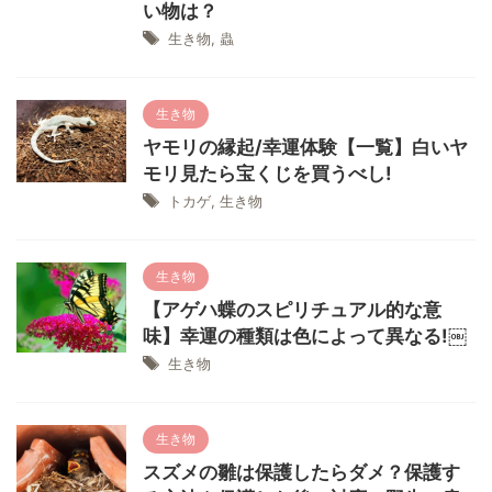
い物は？
生き物
,
蟲
生き物
ヤモリの縁起/幸運体験【一覧】白いヤ
モリ見たら宝くじを買うべし!
トカゲ
,
生き物
生き物
【アゲハ蝶のスピリチュアル的な意
味】幸運の種類は色によって異なる!￼
生き物
生き物
スズメの雛は保護したらダメ？保護す