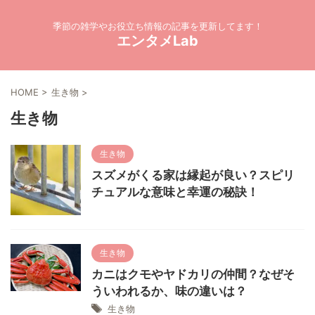
季節の雑学やお役立ち情報の記事を更新してます！
エンタメLab
HOME
>
生き物
>
生き物
生き物
スズメがくる家は縁起が良い？スピリ
チュアルな意味と幸運の秘訣！
生き物
カニはクモやヤドカリの仲間？なぜそ
ういわれるか、味の違いは？
生き物