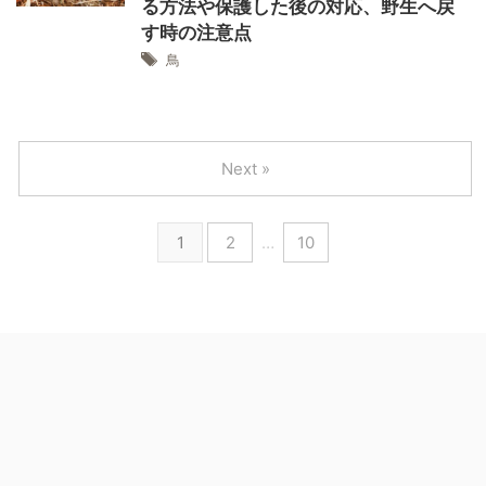
る方法や保護した後の対応、野生へ戻
す時の注意点
鳥
Next »
1
2
…
10