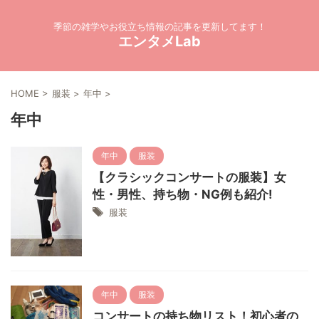
季節の雑学やお役立ち情報の記事を更新してます！
エンタメLab
HOME
>
服装
>
年中
>
年中
年中
服装
【クラシックコンサートの服装】女
性・男性、持ち物・NG例も紹介!
服装
年中
服装
コンサートの持ち物リスト！初心者の