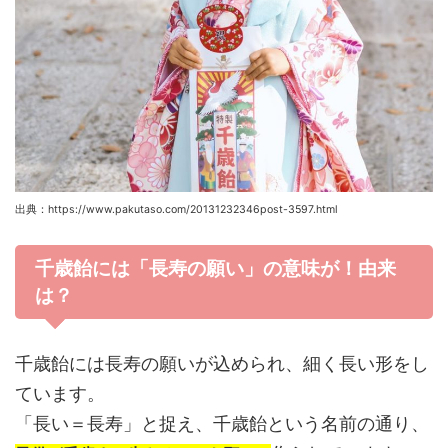
出典：https://www.pakutaso.com/20131232346post-3597.html
千歳飴には「長寿の願い」の意味が！由来
は？
千歳飴には長寿の願いが込められ、細く長い形をし
ています。
「長い＝長寿」と捉え、千歳飴という名前の通り、