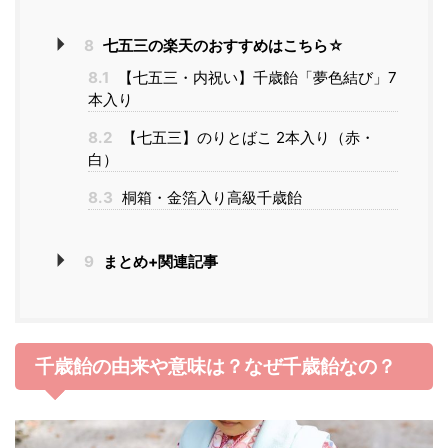
8
七五三の楽天のおすすめはこちら☆
8.1
【七五三・内祝い】千歳飴「夢色結び」7
本入り
8.2
【七五三】のりとばこ 2本入り（赤・
白）
8.3
桐箱・金箔入り高級千歳飴
9
まとめ+関連記事
千歳飴の由来や意味は？なぜ千歳飴なの？