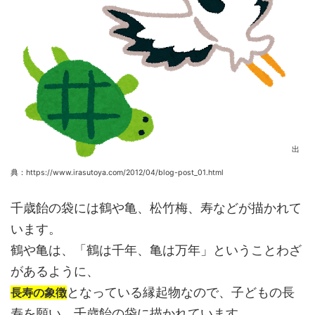
出
典：https://www.irasutoya.com/2012/04/blog-post_01.html
千歳飴の袋には鶴や亀、松竹梅、寿などが描かれて
います。
鶴や亀は、「鶴は千年、亀は万年」ということわざ
があるように、
となっている縁起物なので、子どもの長
長寿の象徴
寿を願い、千歳飴の袋に描かれています。