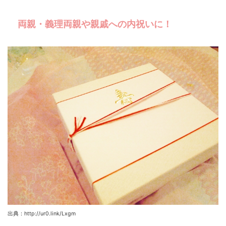
両親・義理両親や親戚への内祝いに！
出典：http://ur0.link/Lxgm