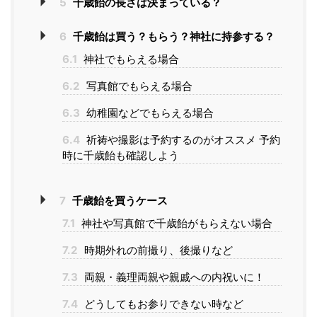
5
千歳飴の長さは決まっている？
6
千歳飴は買う？もらう？神社に持参する？
6.1
神社でもらえる場合
6.2
写真館でもらえる場合
6.3
幼稚園などでもらえる場合
6.4
祈祷や撮影は予約するのがオススメ 予約
時に千歳飴も確認しよう
7
千歳飴を買うケース
7.1
神社や写真館で千歳飴がもらえない場合
7.2
時期外れの前撮り、後撮りなど
7.3
両親・義理両親や親戚への内祝いに！
7.4
どうしてもお参りできない時など