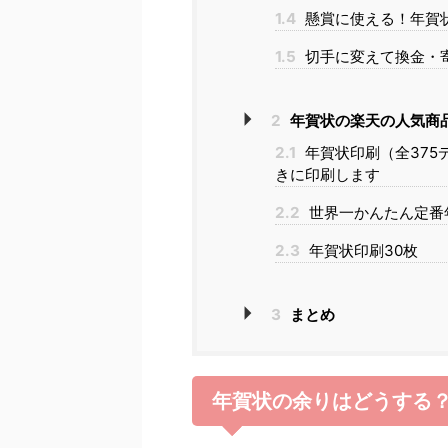
1.4
懸賞に使える！年賀
1.5
切手に変えて換金・
2
年賀状の楽天の人気商
2.1
年賀状印刷（全375
きに印刷します
2.2
世界一かんたん定番年
2.3
年賀状印刷30枚
3
まとめ
年賀状の余りはどうする