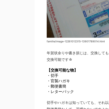
famille/image-12261012315-13901789014.html
年賀状余りや書き損じは、交換しても
交換可能です☆
【交換可能な物】
・切手
・官製ハガキ
・郵便書簡
・レターパック
切手やハガキは知っていても、それ以