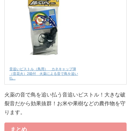
音追いピストル（鳥用） カネキャップ弾
（音花火）2箱付 火薬による音で鳥を追い
払...
火薬の音で鳥を追い払う音追いピストル！大きな破
裂音だから効果抜群！お米や果樹などの農作物を守
ります。
まとめ