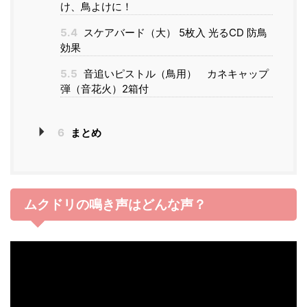
け、鳥よけに！
5.4
スケアバード（大） 5枚入 光るCD 防鳥
効果
5.5
音追いピストル（鳥用） カネキャップ
弾（音花火）2箱付
6
まとめ
ムクドリの鳴き声はどんな声？