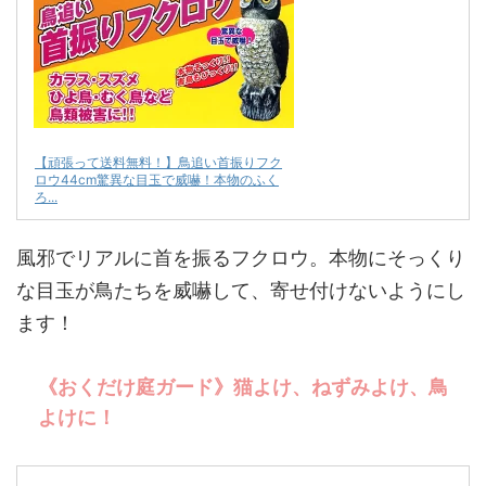
【頑張って送料無料！】鳥追い首振りフク
ロウ44cm驚異な目玉で威嚇！本物のふく
ろ...
風邪でリアルに首を振るフクロウ。本物にそっくり
な目玉が鳥たちを威嚇して、寄せ付けないようにし
ます！
《おくだけ庭ガード》猫よけ、ねずみよけ、鳥
よけに！