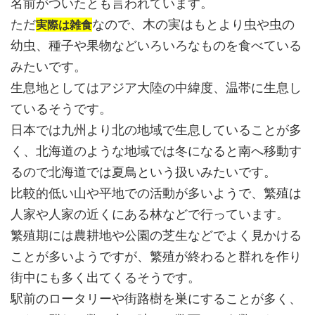
名前がついたとも言われています。
ただ
なので、木の実はもとより虫や虫の
実際は雑食
幼虫、種子や果物などいろいろなものを食べている
みたいです。
生息地としてはアジア大陸の中緯度、温帯に生息し
ているそうです。
日本では九州より北の地域で生息していることが多
く、北海道のような地域では冬になると南へ移動す
るので北海道では夏鳥という扱いみたいです。
比較的低い山や平地での活動が多いようで、繁殖は
人家や人家の近くにある林などで行っています。
繁殖期には農耕地や公園の芝生などでよく見かける
ことが多いようですが、繁殖が終わると群れを作り
街中にも多く出てくるそうです。
駅前のロータリーや街路樹を巣にすることが多く、