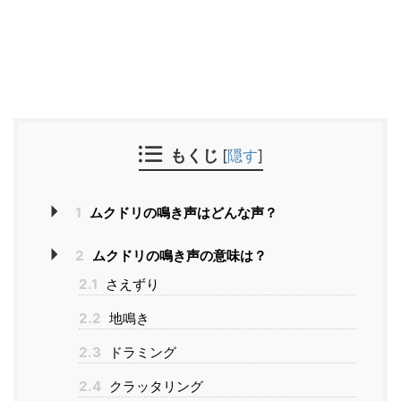
もくじ
[
隠す
]
1
ムクドリの鳴き声はどんな声？
2
ムクドリの鳴き声の意味は？
2.1
さえずり
2.2
地鳴き
2.3
ドラミング
2.4
クラッタリング