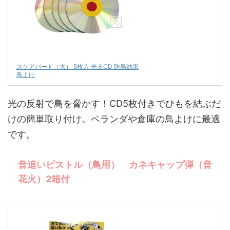
スケアバード（大） 5枚入 光るCD 防鳥効果
鳥よけ
光の反射で鳥を脅かす！CD5枚付きでひもを結ぶだ
けの簡単取り付け。ベランダや倉庫の鳥よけに最適
です。
音追いピストル（鳥用） カネキャップ弾（音
花火）2箱付