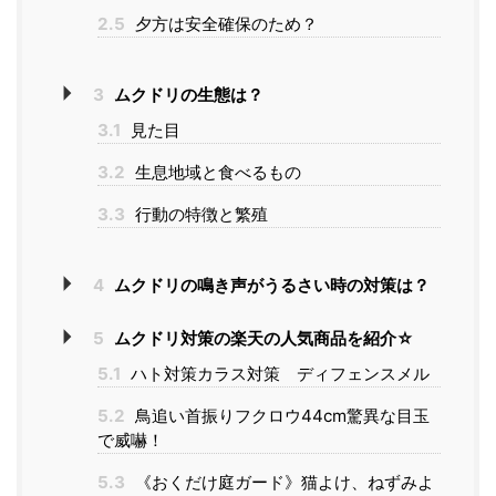
2.5
夕方は安全確保のため？
3
ムクドリの生態は？
3.1
見た目
3.2
生息地域と食べるもの
3.3
行動の特徴と繁殖
4
ムクドリの鳴き声がうるさい時の対策は？
5
ムクドリ対策の楽天の人気商品を紹介☆
5.1
ハト対策カラス対策 ディフェンスメル
5.2
鳥追い首振りフクロウ44cm驚異な目玉
で威嚇！
5.3
《おくだけ庭ガード》猫よけ、ねずみよ