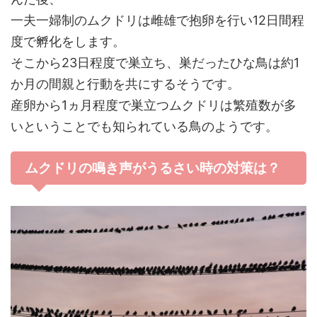
一夫一婦制のムクドリは雌雄で抱卵を行い12日間程
度で孵化をします。
そこから23日程度で巣立ち、巣だったひな鳥は約1
か月の間親と行動を共にするそうです。
産卵から1ヵ月程度で巣立つムクドリは繁殖数が多
いということでも知られている鳥のようです。
ムクドリの鳴き声がうるさい時の対策は？