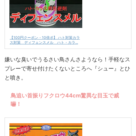
【100円クーポン・10倍ポ】 ハト対策カラ
ス対策 ディフェンスメル ハト・カラ...
嫌いな臭いでうるさい鳥さんさようなら！手軽なス
プレーで寄せ付けたくないところへ『シュー』とひ
と噴き。
鳥追い首振りフクロウ44cm驚異な目玉で威
嚇！