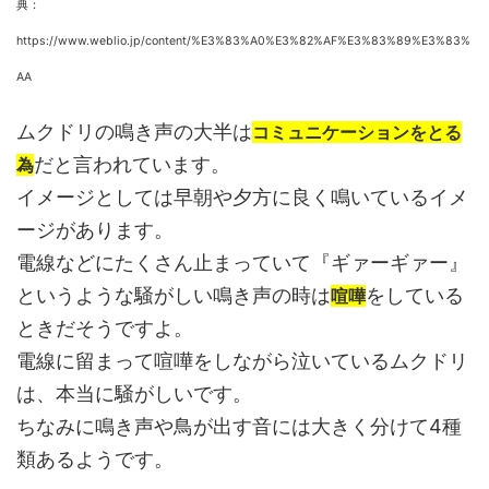
典：
https://www.weblio.jp/content/%E3%83%A0%E3%82%AF%E3%83%89%E3%83%
AA
ムクドリの鳴き声の大半は
コミュニケーションをとる
だと言われています。
為
イメージとしては早朝や夕方に良く鳴いているイメ
ージがあります。
電線などにたくさん止まっていて『ギァーギァー』
というような騒がしい鳴き声の時は
をしている
喧嘩
ときだそうですよ。
電線に留まって喧嘩をしながら泣いているムクドリ
は、本当に騒がしいです。
ちなみに鳴き声や鳥が出す音には大きく分けて4種
類あるようです。