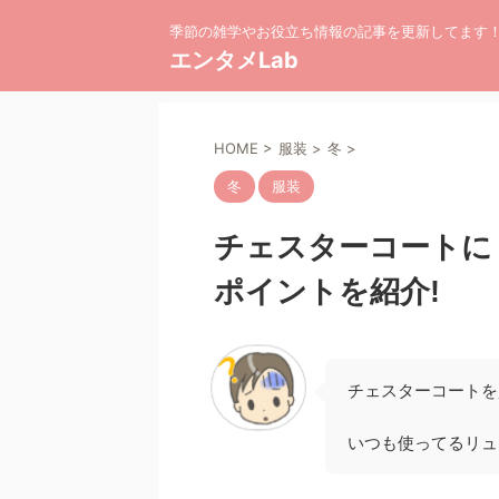
季節の雑学やお役立ち情報の記事を更新してます
エンタメLab
HOME
>
服装
>
冬
>
冬
服装
チェスターコートに
ポイントを紹介!
チェスターコートを
いつも使ってるリュ