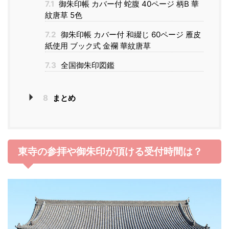
7.1
御朱印帳 カバー付 蛇腹 40ページ 柄B 華
紋唐草 5色
7.2
御朱印帳 カバー付 和綴じ 60ページ 雁皮
紙使用 ブック式 金襴 華紋唐草
7.3
全国御朱印図鑑
8
まとめ
東寺の参拝や御朱印が頂ける受付時間は？