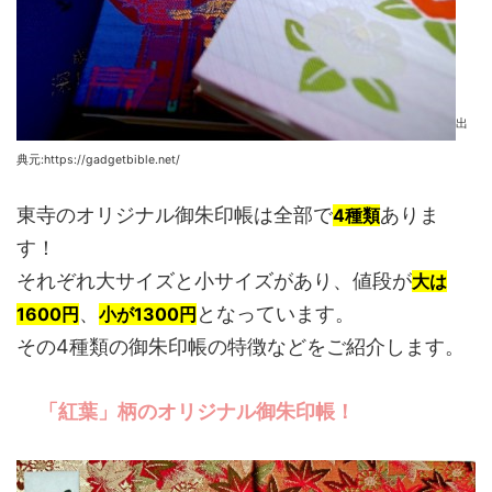
出
典元:https://gadgetbible.net/
東寺のオリジナル御朱印帳は全部で
ありま
4種類
す！
それぞれ大サイズと小サイズがあり、値段が
大は
、
となっています。
1600円
小が1300円
その4種類の御朱印帳の特徴などをご紹介します。
「紅葉」柄のオリジナル御朱印帳！