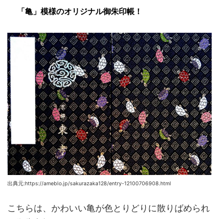
「亀」模様のオリジナル御朱印帳！
出典元:https://ameblo.jp/sakurazaka128/entry-12100706908.html
こちらは、かわいい亀が色とりどりに散りばめられ