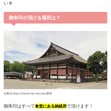
い☆
御朱印が頂ける場所は？
出典元:https://travel.mar-ker.com/東寺
御朱印はすべて
で頂けます！
食堂にある納経所