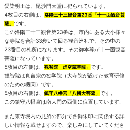
愛染明王は、毘沙門天堂に祀られています。
4枚目の右側は、
洛陽三十三観音第23番「十一面観音菩
です。
薩」
この洛陽三十三観音第23番は、市内にある大小様々
な寺院を合計33歩いて回る観音巡礼で、その中の
23番目の札所になります。その御本尊が十一面観音
菩薩になっています。
5枚目の左側は、
です。
観智院「虚空蔵菩薩」
観智院は真言宗の勧学院（大寺院が設けた教育研修
のための機関）です。
5枚目の右側は、
です。
鎮守八幡宮「八幡大菩薩」
この鎮守八幡宮は南大門の西側に位置しています。
また東寺境内の見所の部分で各御朱印に関係する詳
しい情報を載せますので、楽しみにしていてくださ