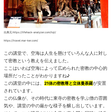
出典元:https://lifehack-analyzer.com/toji/
https://travel.mar-ker.com/
この講堂で、空海は人生を懸けていろんな人に対し
て密教という教えを伝えました。
ここはいわば空海によって広められた密教の中心的
場所だったことがわかりますね♪
この講堂の中には、
が安置
21体の密教尊と立体曼荼羅
されています。
この仏像が、その時代に東寺の密教を学ぶ僧の雰囲
気や、講堂の中の厳かな様子を醸し出しています。