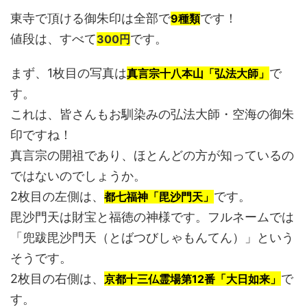
東寺で頂ける御朱印は全部で
です！
9種類
値段は、すべて
です。
300円
まず、1枚目の写真は
で
真言宗十八本山「弘法大師」
す。
これは、皆さんもお馴染みの弘法大師・空海の御朱
印ですね！
真言宗の開祖であり、ほとんどの方が知っているの
ではないのでしょうか。
2枚目の左側は、
です。
都七福神「毘沙門天」
毘沙門天は財宝と福徳の神様です。フルネームでは
「兜跋毘沙門天（とばつびしゃもんてん）」という
そうです。
2枚目の右側は、
で
京都十三仏霊場第12番「大日如来」
す。