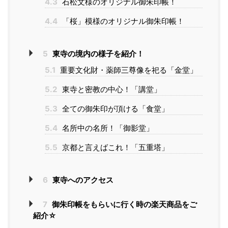
4.3
石松文様のオリジナル御朱印帳！
4.4
「桜」模様のオリジナル御朱印帳！
5
東寺の境内の様子を紹介！
5.1
重要文化財・薬師三尊像を祀る「金堂」
5.2
東寺と密教の中心！「講堂」
5.3
全ての御朱印が頂ける「食堂」
5.4
名所中の名所！「御影堂」
5.5
京都と言えばこれ！「五重塔」
6
東寺へのアクセス
7
御朱印帳をもらいに行く時の楽天商品をご
紹介☆