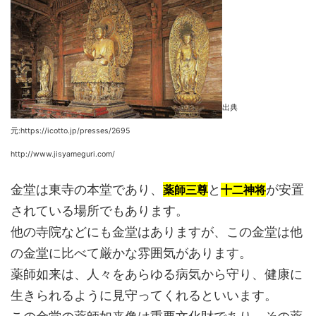
出典
元:https://icotto.jp/presses/2695
http://www.jisyameguri.com/
金堂は東寺の本堂であり、
と
が安置
薬師三尊
十二神将
されている場所でもあります。
他の寺院などにも金堂はありますが、この金堂は他
の金堂に比べて厳かな雰囲気があります。
薬師如来は、人々をあらゆる病気から守り、健康に
生きられるように見守ってくれるといいます。